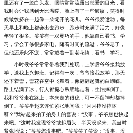
里还有了一些白头发。眼睛常常流露出慈爱的目光，看
我时会让我感到无比温暖。脸上有了一些皱纹，笑得时
候皱纹挤在一起像一朵绽开的花儿。爷爷很爱运动，每
天早上和晚上都会出去跑步，跑步时充满了活力，好像
年轻了很多。爷爷有一双灵巧的手，他靠自己看书、学
习，学会了修很多家电。随着时间的流逝，爷爷老了，
但他还乐此不疲，常常戴着一副老花镜，看书、学习。
小时候爷爷常常带着我到处玩，上学后爷爷接我放
学，送我上兴趣班。记得有一次，爷爷接我放学，那天
还下着雪，雪花在空中飞舞着，像翩翩起舞的白蝴蝶。
路上结满了冰，行人都提心吊胆地走着，生怕摔倒了。
我和爷爷走在路上，本来走的很稳，可一不留神却都摔
倒了。爷爷坐起来连忙紧张地问我：“月月摔没摔坏
呀？”我站起来拍了拍身上的雪说：“没事，爷爷您也快起
来吧。”这时我发现爷爷皱起眉头，半天没起来。我当时
紧张地说：“爷爷您没事吧。”爷爷笑了笑说：“没事、没