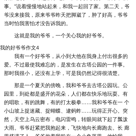
事。”说着慢慢地站起来，和我一起回了家。第二天，爷
爷没来接我，原来爷爷昨天把脚崴了，肿了好高，爷爷
当时怕我害怕才没告诉我的。
这就是我的爷爷，一个关心我的好爷爷。
我的好爷爷作文4
我有一个好爷爷，从小到大他在我身上付出很多的
爱。不过最使我难忘的，是发生在古塔公园的一件事。
那时我很小，还没有上学，可是我仍然记得很清楚。
那是一个夏天的傍晚，我和爷爷去古塔公园玩。公
园里，到处都是盛开的花朵，人们都在快乐地玩耍。有
的唱歌，有的跳舞，有的打太极拳……我和爷爷在一 个
小山坡上捉迷藏、捉蝴蝶、逮蚂蚱……玩得正开心。突
然，天空上乌云密布，电闪雷鸣，转眼间就下起了瓢泼
大雨。爷爷赶紧把我抱起来，飞快地向长廊跑去。长 廊