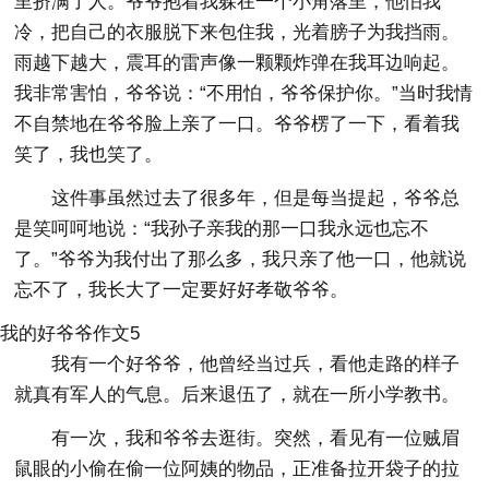
里挤满了人。爷爷抱着我躲在一个小角落里，他怕我
冷，把自己的衣服脱下来包住我，光着膀子为我挡雨。
雨越下越大，震耳的雷声像一颗颗炸弹在我耳边响起。
我非常害怕，爷爷说：“不用怕，爷爷保护你。”当时我情
不自禁地在爷爷脸上亲了一口。爷爷楞了一下，看着我
笑了，我也笑了。
这件事虽然过去了很多年，但是每当提起，爷爷总
是笑呵呵地说：“我孙子亲我的那一口我永远也忘不
了。”爷爷为我付出了那么多，我只亲了他一口，他就说
忘不了，我长大了一定要好好孝敬爷爷。
我的好爷爷作文5
我有一个好爷爷，他曾经当过兵，看他走路的样子
就真有军人的气息。后来退伍了，就在一所小学教书。
有一次，我和爷爷去逛街。突然，看见有一位贼眉
鼠眼的小偷在偷一位阿姨的物品，正准备拉开袋子的拉