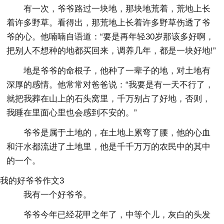
有一次，爷爷路过一块地，那块地荒着，荒地上长
着许多野草。看得出，那荒地上长着许多野草伤透了爷
爷的心。他喃喃自语道：“要是再年轻30岁那该多好啊，
把别人不想种的地都买回来，调养几年，都是一块好地!”
地是爷爷的命根子，他种了一辈子的地，对土地有
深厚的感情。他常常对爸爸说：“我要是有一天不行了，
就把我葬在山上的石头窝里，千万别占了好地，否则，
我睡在里面心里也会感到不安的。”
爷爷是属于土地的，在土地上累弯了腰，他的心血
和汗水都流进了土地里，他是千千万万的农民中的其中
的一个。
我的好爷爷作文3
我有一个好爷爷。
爷爷今年已经花甲之年了，中等个儿，灰白的头发