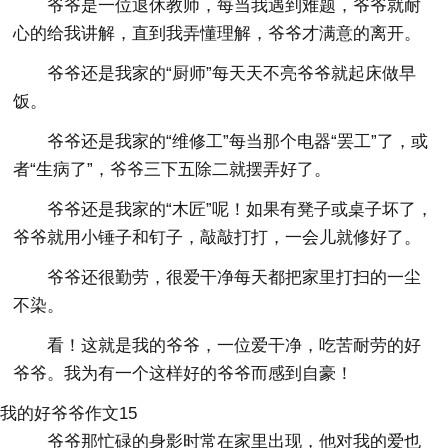
爷爷是一位退休教师，每当我遇到难题，爷爷就耐
心的给我讲解，直到我弄懂理解，爷爷才满意的离开。
爷爷还是我家的“厨师”每天天不亮爷爷就起床做早
饭。
爷爷还是我家的“维修工”每当那个电器“罢工”了，或
者“生病了”，爷爷三下五除二就摆弄好了。
爷爷还是我家的“木匠”呢！如果有凳子或桌子坏了，
爷爷就用小锤子和钉子，敲敲打打，一会儿就修好了。
爷爷还很勤劳，很爱干净每天都把家里打扫的一尘
不染。
看！这就是我的爷爷，一位爱干净，吃苦耐劳的好
爷爷。我为有一个这样好的爷爷而感到自豪！
我的好爷爷作文15
爷爷那忙碌的身影时常在家里出现，他对我的爱也