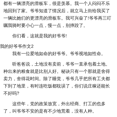
都有一辆漂亮的滑板车，很是羡慕。我一个人闷闷不乐
地回到了家。爷爷知道了情况后，就立马上街给我买了
一辆比她们的更漂亮的滑板车。我可兴奋了!爷爷再三叮
嘱我骑时要小心一点，慢一点，别摔跤了。
你们看，这就是我的好爷爷!
我的好爷爷作文2
我有一位爱地如命的好爷爷。爷爷视地如性命。
听爸爸说，土地没有卖前，爷爷一直承包着土地。
种出来的粮食就是比别人好。秘诀只有一个那就是舍得
卖力，舍得花时间。除了睡觉，爷爷几乎把所有工夫都
下到了地里，有时连吃饭都耽误了，你们说庄稼还能长
不好吗?
这些年，党的政策放宽，外出经商、打工的也多
了，叫爷爷不安的是有不少地荒着，没有人种。