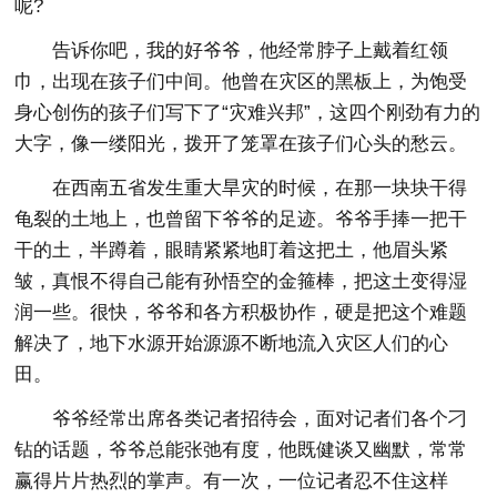
呢?
告诉你吧，我的好爷爷，他经常脖子上戴着红领
巾，出现在孩子们中间。他曾在灾区的黑板上，为饱受
身心创伤的孩子们写下了“灾难兴邦”，这四个刚劲有力的
大字，像一缕阳光，拨开了笼罩在孩子们心头的愁云。
在西南五省发生重大旱灾的时候，在那一块块干得
龟裂的土地上，也曾留下爷爷的足迹。爷爷手捧一把干
干的土，半蹲着，眼睛紧紧地盯着这把土，他眉头紧
皱，真恨不得自己能有孙悟空的金箍棒，把这土变得湿
润一些。很快，爷爷和各方积极协作，硬是把这个难题
解决了，地下水源开始源源不断地流入灾区人们的心
田。
爷爷经常出席各类记者招待会，面对记者们各个刁
钻的话题，爷爷总能张弛有度，他既健谈又幽默，常常
赢得片片热烈的掌声。有一次，一位记者忍不住这样