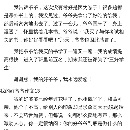
我告诉爷爷，这次没有考好是因为卷子上很多题都
是课外书上的，我没见过。爷爷先拿出了好吃的给我，
然后就匆匆地出去了。过了一会儿，爷爷回来了，身上
湿透了，怀里揣着几本书。爷爷说：“我买了与你考试相
关的书，你好好看看吧！”那天，爷爷也因此感冒了。
我把爷爷给我买的书学了一遍又一遍，我的成绩提
高很快，进入了班里前五名，期末我还被评为了“三好学
生”。
谢谢您，我的好爷爷，我永远爱您！
我的好爷爷作文13
我的好爷爷已经年过花甲了，他相貌平平，和蔼可
亲。他个子不高，给别人的印象却是形象高大;他说起话
来，不会巧舌如簧，但每说一句都那么掷地有声，那么
激动人心。你一定很纳闷：你的好爷爷到底是做什么的