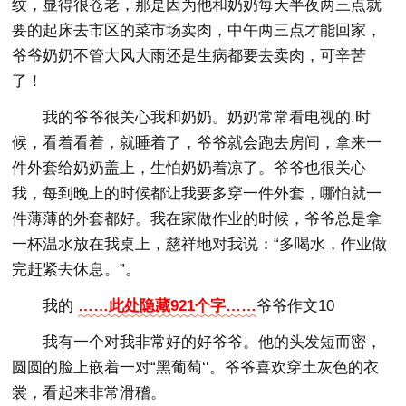
纹，显得很苍老，那是因为他和奶奶每天半夜两三点就
要的起床去市区的菜市场卖肉，中午两三点才能回家，
爷爷奶奶不管大风大雨还是生病都要去卖肉，可辛苦
了！
我的爷爷很关心我和奶奶。奶奶常常看电视的.时
候，看着看着，就睡着了，爷爷就会跑去房间，拿来一
件外套给奶奶盖上，生怕奶奶着凉了。爷爷也很关心
我，每到晚上的时候都让我要多穿一件外套，哪怕就一
件薄薄的外套都好。我在家做作业的时候，爷爷总是拿
一杯温水放在我桌上，慈祥地对我说：“多喝水，作业做
完赶紧去休息。”。
我的
……此处隐藏921个字……
爷爷作文10
我有一个对我非常好的好爷爷。他的头发短而密，
圆圆的脸上嵌着一对“黑葡萄‘‘。爷爷喜欢穿土灰色的衣
裳，看起来非常滑稽。