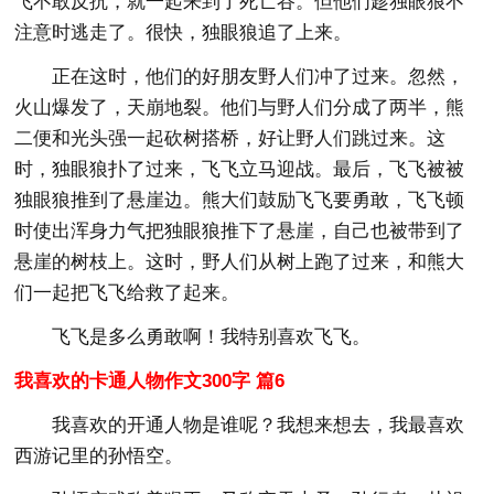
飞不敢反抗，就一起来到了死亡谷。但他们趁独眼狼不
注意时逃走了。很快，独眼狼追了上来。
正在这时，他们的好朋友野人们冲了过来。忽然，
火山爆发了，天崩地裂。他们与野人们分成了两半，熊
二便和光头强一起砍树搭桥，好让野人们跳过来。这
时，独眼狼扑了过来，飞飞立马迎战。最后，飞飞被被
独眼狼推到了悬崖边。熊大们鼓励飞飞要勇敢，飞飞顿
时使出浑身力气把独眼狼推下了悬崖，自己也被带到了
悬崖的树枝上。这时，野人们从树上跑了过来，和熊大
们一起把飞飞给救了起来。
飞飞是多么勇敢啊！我特别喜欢飞飞。
我喜欢的卡通人物作文300字 篇6
我喜欢的开通人物是谁呢？我想来想去，我最喜欢
西游记里的孙悟空。