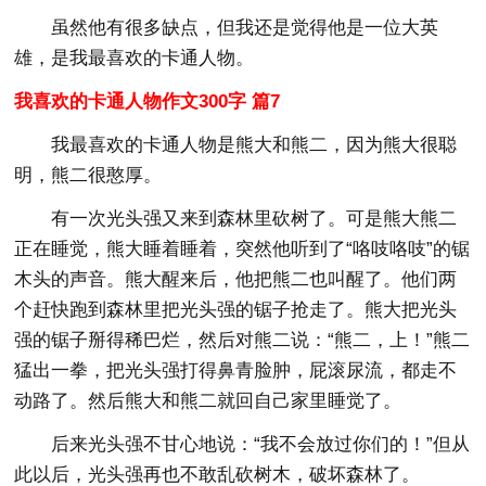
虽然他有很多缺点，但我还是觉得他是一位大英
雄，是我最喜欢的卡通人物。
我喜欢的卡通人物作文300字 篇7
我最喜欢的卡通人物是熊大和熊二，因为熊大很聪
明，熊二很憨厚。
有一次光头强又来到森林里砍树了。可是熊大熊二
正在睡觉，熊大睡着睡着，突然他听到了“咯吱咯吱”的锯
木头的声音。熊大醒来后，他把熊二也叫醒了。他们两
个赶快跑到森林里把光头强的锯子抢走了。熊大把光头
强的锯子掰得稀巴烂，然后对熊二说：“熊二，上！”熊二
猛出一拳，把光头强打得鼻青脸肿，屁滚尿流，都走不
动路了。然后熊大和熊二就回自己家里睡觉了。
后来光头强不甘心地说：“我不会放过你们的！”但从
此以后，光头强再也不敢乱砍树木，破坏森林了。