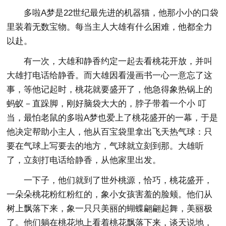
多啦A梦是22世纪最先进的机器猫，他那小小的口袋
里装着无数宝物。每当主人大雄有什么困难，他都全力
以赴。
有一次，大雄和静香约定一起去看桃花开放，并叫
大雄打电话给静香。而大雄因看漫画书一心一意忘了这
事，等他记起时，桃花就要盛开了，他急得象热锅上的
蚂蚁－直跺脚，刚好脑袋大大的，脖子带着一个小 叮
当，最怕老鼠的多啦A梦也爱上了桃花盛开的一幕，于是
他决定帮助小主人，他从百宝袋里拿出飞天热气球：只
要在气球上写要去的地方，气球就立刻到那。大雄听
了，立刻打电话给静香，从他家里出发。
一下子，他们就到了世外桃源，恰巧，桃花盛开，
一朵朵桃花粉红粉红的，象小女孩害羞的脸颊。他们从
树上飘落下来，象一只只美丽的蝴蝶翩翩起舞，美丽极
了。他们躺在桃花地上看着桃花飘落下来，谈天说地，