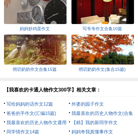
妈妈炒鸡蛋作文
写爷爷作文合集10篇
唠叨奶奶作文合集15篇
唠叨奶奶作文(集合15篇)
【我喜欢的卡通人物作文300字】相关文章：
写给妈妈的话作文12篇
外婆的园子作文
爸爸的手作文(汇编15篇)
我最喜欢的历史人物作文(合集
我最喜欢的历史人物作文通用
15篇)
【精】我的新同学作文
15篇
同学情作文14篇
妈妈夸我真懂事作文