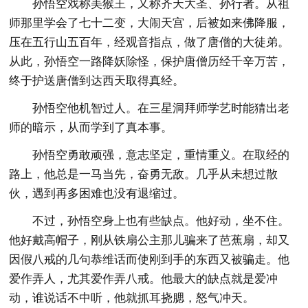
孙悟空戏称美猴王，又称齐天大圣、孙行者。从祖
师那里学会了七十二变，大闹天宫，后被如来佛降服，
压在五行山五百年，经观音指点，做了唐僧的大徒弟。
从此，孙悟空一路降妖除怪，保护唐僧历经千辛万苦，
终于护送唐僧到达西天取得真经。
孙悟空他机智过人。在三星洞拜师学艺时能猜出老
师的暗示，从而学到了真本事。
孙悟空勇敢顽强，意志坚定，重情重义。在取经的
路上，他总是一马当先，奋勇无敌。几乎从未想过散
伙，遇到再多困难也没有退缩过。
不过，孙悟空身上也有些缺点。他好动，坐不住。
他好戴高帽子，刚从铁扇公主那儿骗来了芭蕉扇，却又
因假八戒的几句恭维话而使刚到手的东西又被骗走。他
爱作弄人，尤其爱作弄八戒。他最大的缺点就是爱冲
动，谁说话不中听，他就抓耳挠腮，怒气冲天。