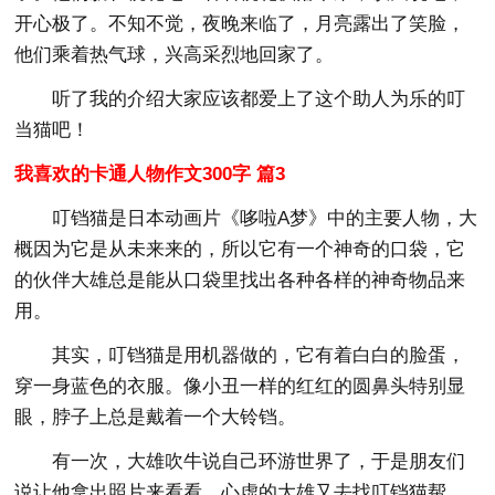
开心极了。不知不觉，夜晚来临了，月亮露出了笑脸，
他们乘着热气球，兴高采烈地回家了。
听了我的介绍大家应该都爱上了这个助人为乐的叮
当猫吧！
我喜欢的卡通人物作文300字 篇3
叮铛猫是日本动画片《哆啦A梦》中的主要人物，大
概因为它是从未来来的，所以它有一个神奇的口袋，它
的伙伴大雄总是能从口袋里找出各种各样的神奇物品来
用。
其实，叮铛猫是用机器做的，它有着白白的脸蛋，
穿一身蓝色的衣服。像小丑一样的红红的圆鼻头特别显
眼，脖子上总是戴着一个大铃铛。
有一次，大雄吹牛说自己环游世界了，于是朋友们
说让他拿出照片来看看。心虚的大雄又去找叮铛猫帮