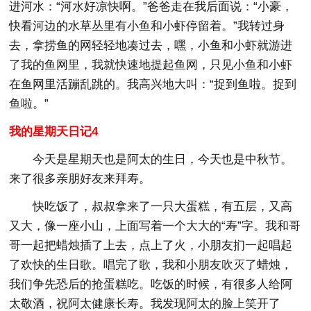
进河水：“河水好凉快啊。”爸爸走在我后面说：“小豪，
快看河边的水草丛里有小鱼和小虾停留着。”我转过身
去，拿捞鱼的网轻轻地凑过去，嘿，小鱼和小虾就游进
了我的鱼网里，我就快速地提起鱼网，只见小鱼和小虾
在鱼网里活蹦乱跳的。我高兴地大叫：“捉到鱼啦。捉到
鱼啦。”
我的星期天日记4
今天是星期天也是阿太的生日，今天也是中秋节。
来了很多亲朋好友来拜寿。
快吃饭了，叔叔拿来了一只大蛋糕，有五层，又高
又大，像一座小山，上面写着一个大大的“寿”字。我和哥
哥一起把蜡烛插了上去，点上了火，小朋友扪一起唱起
了欢快的生日歌。唱完了歌，我和小朋友吹灭了蜡烛，
我们争先恐后的抢蛋糕吃。吃饭的时候，有很多人给阿
太敬酒，祝阿太健康长寿。我发现阿太的脸上笑开了