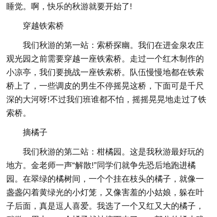
睡觉。啊，快乐的秋游就要开始了!
穿越铁索桥
我们秋游的第一站：索桥探幽。我们在进金泉农庄
观光园之前需要穿越一座铁索桥。走过一个红木制作的
小凉亭，我们要挑战一座铁索桥。队伍慢慢地都在铁索
桥上了，一些调皮的男生不停摇晃这桥，下面可是千尺
深的大河呀!不过我们班谁都不怕，摇摇晃晃地走过了铁
索桥。
摘橘子
我们秋游的第二站：柑橘园。这是我秋游最好玩的
地方。金老师一声“解散!”同学们就争先恐后地跑进橘
园。在翠绿的橘树间，一个个挂在枝头的橘子，就像一
盏盏闪着黄绿光的小灯笼，又像害羞的小姑娘，躲在叶
子后面，真是逗人喜爱。我选了一个又红又大的橘子，