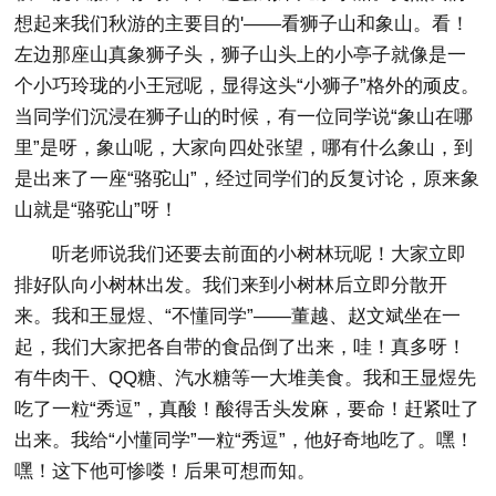
想起来我们秋游的主要目的'——看狮子山和象山。看！
左边那座山真象狮子头，狮子山头上的小亭子就像是一
个小巧玲珑的小王冠呢，显得这头“小狮子”格外的顽皮。
当同学们沉浸在狮子山的时候，有一位同学说“象山在哪
里”是呀，象山呢，大家向四处张望，哪有什么象山，到
是出来了一座“骆驼山”，经过同学们的反复讨论，原来象
山就是“骆驼山”呀！
听老师说我们还要去前面的小树林玩呢！大家立即
排好队向小树林出发。我们来到小树林后立即分散开
来。我和王显煜、“不懂同学”——董越、赵文斌坐在一
起，我们大家把各自带的食品倒了出来，哇！真多呀！
有牛肉干、QQ糖、汽水糖等一大堆美食。我和王显煜先
吃了一粒“秀逗”，真酸！酸得舌头发麻，要命！赶紧吐了
出来。我给“小懂同学”一粒“秀逗”，他好奇地吃了。嘿！
嘿！这下他可惨喽！后果可想而知。