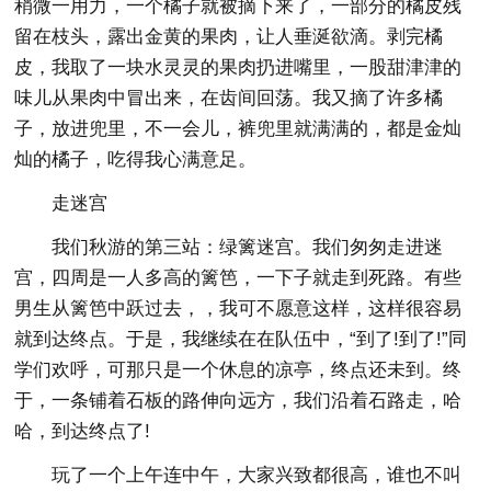
稍微一用力，一个橘子就被摘下来了，一部分的橘皮残
留在枝头，露出金黄的果肉，让人垂涎欲滴。剥完橘
皮，我取了一块水灵灵的果肉扔进嘴里，一股甜津津的
味儿从果肉中冒出来，在齿间回荡。我又摘了许多橘
子，放进兜里，不一会儿，裤兜里就满满的，都是金灿
灿的橘子，吃得我心满意足。
走迷宫
我们秋游的第三站：绿篱迷宫。我们匆匆走进迷
宫，四周是一人多高的篱笆，一下子就走到死路。有些
男生从篱笆中跃过去，，我可不愿意这样，这样很容易
就到达终点。于是，我继续在在队伍中，“到了!到了!”同
学们欢呼，可那只是一个休息的凉亭，终点还未到。终
于，一条铺着石板的路伸向远方，我们沿着石路走，哈
哈，到达终点了!
玩了一个上午连中午，大家兴致都很高，谁也不叫