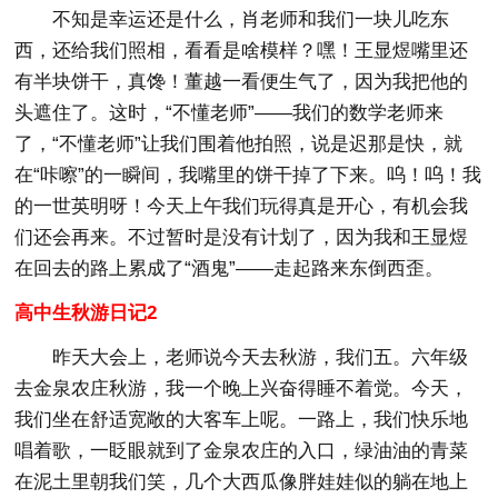
不知是幸运还是什么，肖老师和我们一块儿吃东
西，还给我们照相，看看是啥模样？嘿！王显煜嘴里还
有半块饼干，真馋！董越一看便生气了，因为我把他的
头遮住了。这时，“不懂老师”——我们的数学老师来
了，“不懂老师”让我们围着他拍照，说是迟那是快，就
在“咔嚓”的一瞬间，我嘴里的饼干掉了下来。呜！呜！我
的一世英明呀！今天上午我们玩得真是开心，有机会我
们还会再来。不过暂时是没有计划了，因为我和王显煜
在回去的路上累成了“酒鬼”——走起路来东倒西歪。
高中生秋游日记2
昨天大会上，老师说今天去秋游，我们五。六年级
去金泉农庄秋游，我一个晚上兴奋得睡不着觉。今天，
我们坐在舒适宽敞的大客车上呢。一路上，我们快乐地
唱着歌，一眨眼就到了金泉农庄的入口，绿油油的青菜
在泥土里朝我们笑，几个大西瓜像胖娃娃似的躺在地上