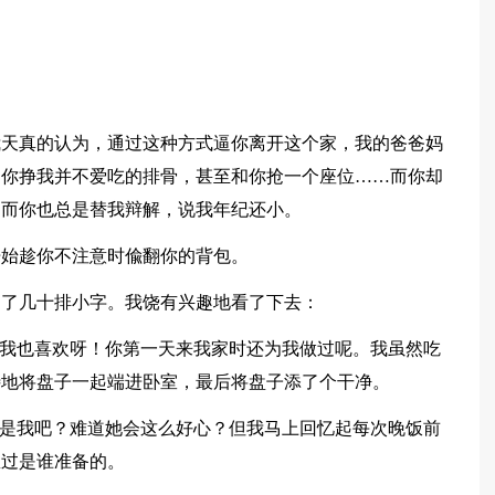
我天真的认为，通过这种方式逼你离开这个家，我的爸爸妈
和你挣我并不爱吃的排骨，甚至和你抢一个座位……而你却
，而你也总是替我辩解，说我年纪还小。
开始趁你不注意时偸翻你的背包。
写了几十排小字。我饶有兴趣地看了下去：
：我也喜欢呀！你第一天来我家时还为我做过呢。我虽然吃
待地将盘子一起端进卧室，最后将盘子添了个干净。
会是我吧？难道她会这么好心？但我马上回忆起每次晚饭前
想过是谁准备的。