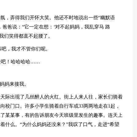
氛，弄得我们开怀大笑。他还不时地说出一些“幽默语
爸爸说：“它一定在想：‘对不起妈妈，我乱穿马 路
得我们笑得都直不起腰了。
慕吧，我才不管你们呢。
去吧！哈哈哈哈……
着妈妈来接我。
，天际出现了几丝醉人的火红。街上人来人往，家长们骑着
向校门口。许多小学生骑着自行车或33两两地走在1起，
生了某某事，有的告诉朋友今天班级里发生的趣事。连天上
着什么。“为什么妈妈还没来？”我叹了口气，走进“希望