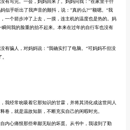
没有写完。一会，妈妈回来了。妈妈问我：”在家里干什
妈妈似乎听出了我声音的颤抖，说：”真的么?“”额嗯。“我
脑，一个箭步冲了上去，一摸，连主机的温度也是热的。妈
“一瞬间我的脸重的抬不起来。本来在过年的自行车也没有
没有骗人，对妈妈说：”我确实打了电脑。“可妈妈不但没
了。
粮，我经常吮吸着它那知识的甘霖，并将其消化成这世间人
不释卷，就是温故知新，不断充实自己的闲暇时光。
发自内心痛恨那些卑鄙无耻的坏蛋。从书中，我读到了勤