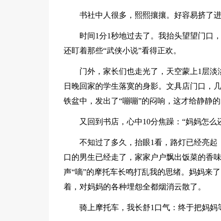
书社中人很多，熙熙攘攘。好容易挤了进
时间1分1秒地过去了。我抬头望望门口
还盯着那些“武侠小说”看得正欢。
门外，家长们也走光了，天空蒙上1层淡
日晚回家的学生落寞的身影。文具店门口，
铁盆中，发出了“嘣嘣”的闷响，这才给静静的
又回到书店，心中10分焦躁：“妈妈怎
不知过了多久，抬眼1看，路灯已经亮起
口的男生已经走了，家家户户飘出饭菜的香味
声“嘀”的摩托车长鸣打乱我的思绪。妈妈来
着，对妈妈的各种埋怨全都烟消云散了。
骑上摩托车，我长舒1口气：终于把妈妈