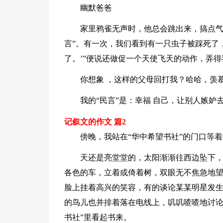
幽默爸爸
家里鸦雀无声时，他总会跳出来，搞点气
言”。有一次，我们看到有一只虫子被踩死了，
了。’”便说还做促一个天使飞天的动作，弄
你想象 ，这样的父母回打我？哈哈，羡
我的“民言”是：幸福 自己，让别人嫉妒
记叙文的作文 篇2
傍晚，我站在“华中希望书社”的门口等
天还是亮堂堂的，太阳渐渐往西边坠下
各色的车，立着或倚着树，双眼无不焦急地望
脸上挂着高兴的笑容，有的谈论某某明星发
的鸟儿也并排着落在电线上，叽叽喳喳地讨论
书社”里看起书来。