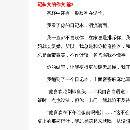
记叙文的作文 篇3
茶杯中还有一股馥香在游弋。
我看了你的日记本，泪流满面。
我一直都不喜欢你，在家总是排斥你。
妈就会复婚。所以，我总是和你抢遥控器，
总是面带微笑，不作计较。爸爸骂我不懂事
你的纵容，让我变得更加肆无忌惮，我
我翻到了一个日记本，上面密密麻麻地
“他喜欢吃剁椒鱼头……”我自言自语道
饭时一点也没沾，但你一出门，我就迫不及
“他喜欢在下午吃饭前喝橙汁……”这不
桌上的那杯橙汁，我总是端起来就喝，从没