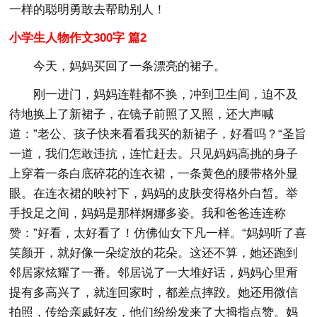
一样的聪明勇敢去帮助别人！
小学生人物作文300字 篇2
今天，妈妈买回了一条漂亮的裙子。
刚一进门，妈妈连鞋都不换，冲到卫生间，迫不及
待地换上了新裙子，在镜子前照了又照，还大声喊
道：”老公、孩子快来看看我买的新裙子，好看吗？“圣旨
一道，我们怎敢违抗，连忙赶去。只见妈妈高挑的身子
上穿着一条白底碎花的连衣裙，一条黄色的腰带格外显
眼。在连衣裙的映衬下，妈妈的皮肤变得格外白皙。举
手投足之间，妈妈是那样婀娜多姿。我和爸爸连连称
赞：”好看，太好看了！仿佛仙女下凡一样。“妈妈听了喜
笑颜开，就好像一朵绽放的花朵。这还不算，她还跑到
邻居家炫耀了一番。邻居说了一大堆好话，妈妈心里甭
提有多高兴了，就连回家时，都差点摔跤。她还用微信
拍照，传给亲戚好友，他们纷纷发来了大拇指点赞。妈