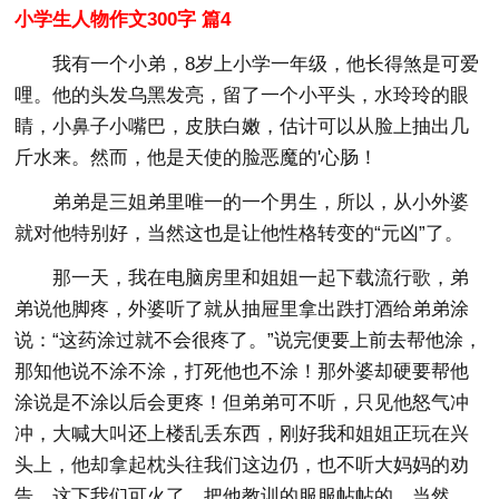
小学生人物作文300字 篇4
我有一个小弟，8岁上小学一年级，他长得煞是可爱
哩。他的头发乌黑发亮，留了一个小平头，水玲玲的眼
睛，小鼻子小嘴巴，皮肤白嫩，估计可以从脸上抽出几
斤水来。然而，他是天使的脸恶魔的'心肠！
弟弟是三姐弟里唯一的一个男生，所以，从小外婆
就对他特别好，当然这也是让他性格转变的“元凶”了。
那一天，我在电脑房里和姐姐一起下载流行歌，弟
弟说他脚疼，外婆听了就从抽屉里拿出跌打酒给弟弟涂
说：“这药涂过就不会很疼了。”说完便要上前去帮他涂，
那知他说不涂不涂，打死他也不涂！那外婆却硬要帮他
涂说是不涂以后会更疼！但弟弟可不听，只见他怒气冲
冲，大喊大叫还上楼乱丢东西，刚好我和姐姐正玩在兴
头上，他却拿起枕头往我们这边仍，也不听大妈妈的劝
告，这下我们可火了，把他教训的服服帖帖的。当然，