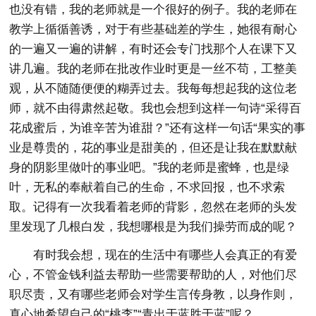
也没有错，我的老师就是一个很好的例子。我的老师在
教学上循循善诱，对于有些基础差的学生，她很有耐心
的一遍又一遍的讲解，有时还会专门找那个人在课下又
讲几遍。我的老师在批改作业时更是一丝不苟，工整美
观，从不随随便便的糊弄过去。我每每想起我的这位老
师，就不由得肃然起敬。我也会想到这样一句诗“采得百
花成蜜后，为谁辛苦为谁甜？”还有这样一句话“果实的事
业是尊贵的，花的事业是甜美的，但还是让我在默默献
身的阴影里做叶的事业吧。”我的老师是蜜蜂，也是绿
叶，无私的奉献着自己的生命，不求回报，也不求索
取。记得有一次我看着老师的背影，忽然在老师的头发
里发现了几根白发，我想哪根是为我们操劳而成的呢？
有时我会想，现在的生活中有哪些人会真正的有爱
心，不管金钱利益去帮助一些需要帮助的人，对他们尽
职尽责，又有哪些老师会对学生言传身教，以身作则，
真心地希望自己的“桃李”“青出于蓝胜于蓝”呢？