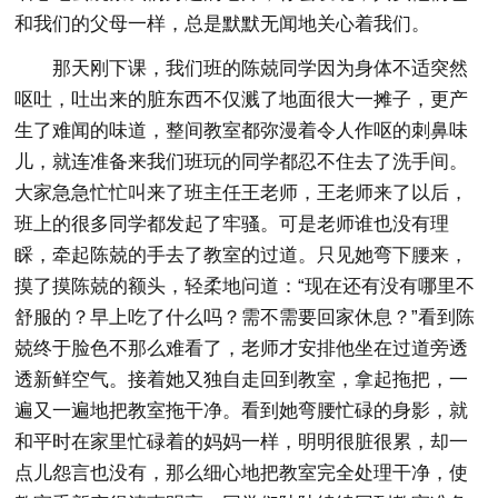
和我们的父母一样，总是默默无闻地关心着我们。
那天刚下课，我们班的陈兢同学因为身体不适突然
呕吐，吐出来的脏东西不仅溅了地面很大一摊子，更产
生了难闻的味道，整间教室都弥漫着令人作呕的刺鼻味
儿，就连准备来我们班玩的同学都忍不住去了洗手间。
大家急急忙忙叫来了班主任王老师，王老师来了以后，
班上的很多同学都发起了牢骚。可是老师谁也没有理
睬，牵起陈兢的手去了教室的过道。只见她弯下腰来，
摸了摸陈兢的额头，轻柔地问道：“现在还有没有哪里不
舒服的？早上吃了什么吗？需不需要回家休息？”看到陈
兢终于脸色不那么难看了，老师才安排他坐在过道旁透
透新鲜空气。接着她又独自走回到教室，拿起拖把，一
遍又一遍地把教室拖干净。看到她弯腰忙碌的身影，就
和平时在家里忙碌着的妈妈一样，明明很脏很累，却一
点儿怨言也没有，那么细心地把教室完全处理干净，使