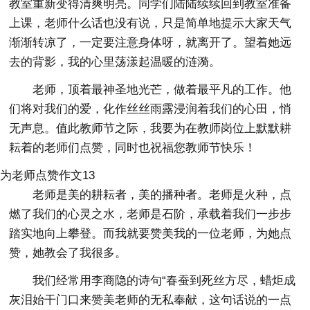
教室重新变得清爽明亮。同学们陆陆续续回到教室准备
上课，老师什么话也没有说，只是简单地提示大家天气
渐渐转凉了，一定要注意身体呀，就离开了。望着她远
去的背影，我的心里荡漾起温暖的涟漪。
老师，顶着最神圣地光芒，做着最平凡的工作。他
们将对我们的爱，化作丝丝雨露浸润着我们的心田，悄
无声息。值此教师节之际，我要为在教师岗位上默默耕
耘着的老师们点赞，同时也祝福您教师节快乐！
为老师点赞作文13
老师是美的耕耘者，美的播种者。老师是火种，点
燃了我们的心灵之水，老师是石阶，承载着我们一步步
踏实地向上攀登。而我就要赞美我的一位老师，为她点
赞，她教会了我很多。
我们经常用李商隐的诗句“春蚕到死丝方尽，蜡炬成
灰泪始干门口来赞美老师的无私奉献，这句话说的一点