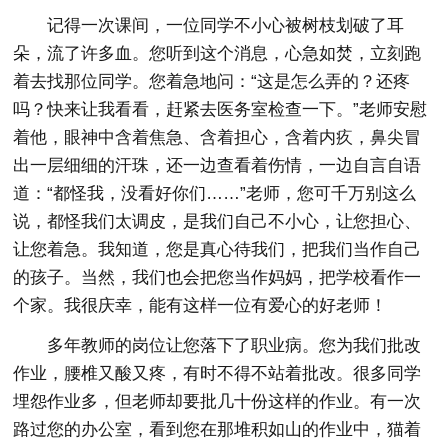
记得一次课间，一位同学不小心被树枝划破了耳
朵，流了许多血。您听到这个消息，心急如焚，立刻跑
着去找那位同学。您着急地问：“这是怎么弄的？还疼
吗？快来让我看看，赶紧去医务室检查一下。”老师安慰
着他，眼神中含着焦急、含着担心，含着内疚，鼻尖冒
出一层细细的汗珠，还一边查看着伤情，一边自言自语
道：“都怪我，没看好你们……”老师，您可千万别这么
说，都怪我们太调皮，是我们自己不小心，让您担心、
让您着急。我知道，您是真心待我们，把我们当作自己
的孩子。当然，我们也会把您当作妈妈，把学校看作一
个家。我很庆幸，能有这样一位有爱心的好老师！
多年教师的岗位让您落下了职业病。您为我们批改
作业，腰椎又酸又疼，有时不得不站着批改。很多同学
埋怨作业多，但老师却要批几十份这样的作业。有一次
路过您的办公室，看到您在那堆积如山的作业中，猫着