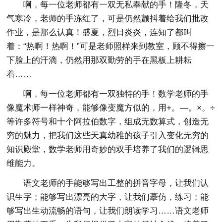
啊，每一位老师都有一双无私奉献的手！隆冬，天
气寒冷，老师的手冻红了，可是仍然颤抖着给我们批改
作业，是那么认真！盛夏，烈日炎炎，连知了都叫
着：“热啊！热啊！”可是老师照样来到教室，顾不得擦一
下脸上的汗滴，仍然用那双勤劳的手在黑板上耕耘
着……
啊，每一位老师都有一双独特的手！数学老师的手
像魔术师一样神奇，能够像变魔方似的，用+。—。×。÷
等许多符号和十个阿拉伯数字，组成无数算式，创造无
穷的魅力，把我们这些天真幼稚的孩子引入变化无穷的
知识殿堂，数学老师用奇妙的双手培养了我们的逻辑思
维能力。
语文老师的手能够写出工整的拼音字母，让我们认
识生字；能够写出漂亮的大字，让我们摹仿，练习；能
够写出生动流畅的语句，让我们朗读学习……语文老师