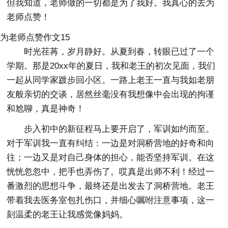
但我知道，老师做的一切都是为了我好。我真心的去为
老师点赞！
为老师点赞作文15
时光荏苒，岁月静好。从夏到春，转眼已过了一个
学期。那是20xx年的夏日，我和老王的初次见面，我们
一起从同学家踱步回小区。一路上老王一直与我如老朋
友般亲切的交谈，居然丝毫没有我想像中会出现的拘谨
和尬聊，真是神奇！
步入初中的新征程马上要开启了，军训如约而至。
对于军训我一直有纠结：一边是对洞桥营地的好奇和向
往；一边又是对自己身体的担心，能否坚持军训。在这
恍恍忽忽中，把手也弄伤了。哎真是出师不利！经过一
番激烈的思想斗争，最终还是出发去了洞桥营地。老王
带着我去医务室包扎伤口，并细心嘱咐注意事项，这一
刻温柔的老王让我感觉像妈妈。