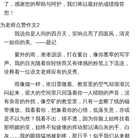
了，感谢您的帮助与呵护，我们将以最好的成绩报答
您！
为老师点赞作文2
我说你是人间的四月天，笑响点亮了四面风，清灵
一如你的美。——题记
窗外的雨，淅淅沥沥，打在窗台，像你窸窣的写字
声。我的目光随着你轻快而又有律感的粉笔上下流连，
诠释着一位语文老师应有的灵秀。
雨像烟一样，依旧霏微着。教室里的空气却渐渐沉
闷起来，偌大的空间里只回荡着你一人晴朗的声音，没
有杂音的外扰，像空旷的教堂里，只有一盒断了线的磁
带播放。我看着你，想象着你的心情，低落失意，亦或
是不以为然？我看不出，猜不透，因为你脸上始终挂着
那明媚的笑，始终不知疲倦的挥动那沾满白灰的手、白
灰……我的眼睛猛地被刺疼，那只手！似乎我们从来都