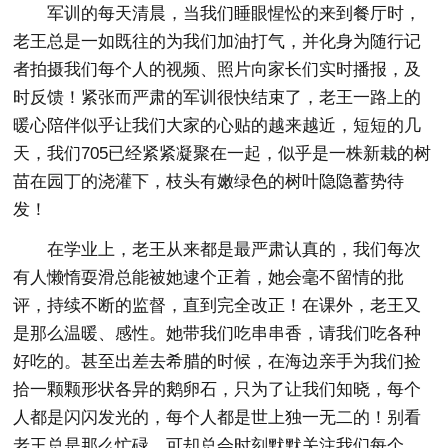
军训的每天清晨，当我们睡眼惺忪的来到餐厅时，
老王总是一如既往的为我们加油打气，并化身为随行记
者拍摄我们每个人的视频、照片向家长们实时播报，及
时反馈！紧张而严肃的军训很快结束了，老王一路上的
暖心陪伴似乎让我们大家的心贴的越来越近，短短的几
天，我们705已经紧紧凝聚在一起，似乎是一株新栽的树
苗在园丁的浇灌下，枝头有嫩绿色的树叶隐隐蓄势待
发！
在学业上，老王从来都是最严肃认真的，我们每次
有人懒惰耍滑总能被她逮个正着，她会毫不留情的批
评，持续不断的监督，直到完全改正！在课外，老王又
是那么温暖、感性。她带我们吃串串香，请我们吃各种
好吃的。甚至出差去希腊的时候，在海边亲手为我们捡
拾一颗颗形状各异的鹅卵石，只为了让我们知晓，每个
人都是闪闪发光的，每个人都是世上独一无二的！别看
老王总是那么忙碌，可却总会时刻默默关注我们每个