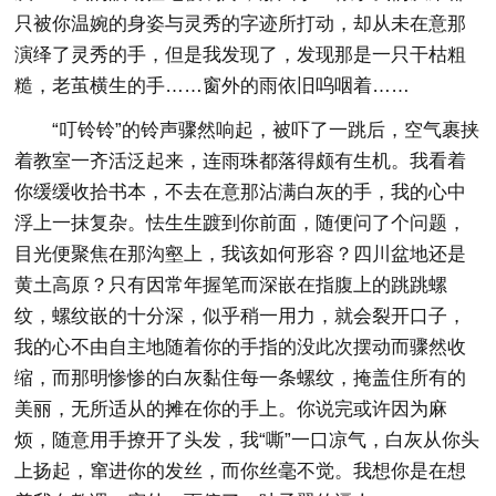
只被你温婉的身姿与灵秀的字迹所打动，却从未在意那
演绎了灵秀的手，但是我发现了，发现那是一只干枯粗
糙，老茧横生的手……窗外的雨依旧呜咽着……
“叮铃铃”的铃声骤然响起，被吓了一跳后，空气裹挟
着教室一齐活泛起来，连雨珠都落得颇有生机。我看着
你缓缓收拾书本，不去在意那沾满白灰的手，我的心中
浮上一抹复杂。怯生生踱到你前面，随便问了个问题，
目光便聚焦在那沟壑上，我该如何形容？四川盆地还是
黄土高原？只有因常年握笔而深嵌在指腹上的跳跳螺
纹，螺纹嵌的十分深，似乎稍一用力，就会裂开口子，
我的心不由自主地随着你的手指的没此次摆动而骤然收
缩，而那明惨惨的白灰黏住每一条螺纹，掩盖住所有的
美丽，无所适从的摊在你的手上。你说完或许因为麻
烦，随意用手撩开了头发，我“嘶”一口凉气，白灰从你头
上扬起，窜进你的发丝，而你丝毫不觉。我想你是在想