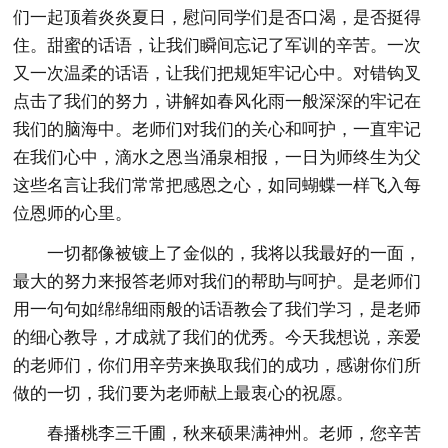
们一起顶着炎炎夏日，慰问同学们是否口渴，是否挺得
住。甜蜜的话语，让我们瞬间忘记了军训的辛苦。一次
又一次温柔的话语，让我们把规矩牢记心中。对错钩叉
点击了我们的努力，讲解如春风化雨一般深深的牢记在
我们的脑海中。老师们对我们的关心和呵护，一直牢记
在我们心中，滴水之恩当涌泉相报，一日为师终生为父
这些名言让我们常常把感恩之心，如同蝴蝶一样飞入每
位恩师的心里。
一切都像被镀上了金似的，我将以我最好的一面，
最大的努力来报答老师对我们的帮助与呵护。是老师们
用一句句如绵绵细雨般的话语教会了我们学习，是老师
的细心教导，才成就了我们的优秀。今天我想说，亲爱
的老师们，你们用辛劳来换取我们的成功，感谢你们所
做的一切，我们要为老师献上最衷心的祝愿。
春播桃李三千圃，秋来硕果满神州。老师，您辛苦