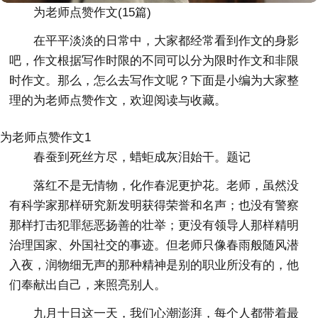
为老师点赞作文(15篇)
在平平淡淡的日常中，大家都经常看到作文的身影
吧，作文根据写作时限的不同可以分为限时作文和非限
时作文。那么，怎么去写作文呢？下面是小编为大家整
理的为老师点赞作文，欢迎阅读与收藏。
为老师点赞作文1
春蚕到死丝方尽，蜡蚷成灰泪始干。题记
落红不是无情物，化作春泥更护花。老师，虽然没
有科学家那样研究新发明获得荣誉和名声；也没有警察
那样打击犯罪惩恶扬善的壮举；更没有领导人那样精明
治理国家、外国社交的事迹。但老师只像春雨般随风潜
入夜，润物细无声的那种精神是别的职业所没有的，他
们奉献出自己，来照亮别人。
九月十日这一天，我们心潮澎湃，每个人都带着最