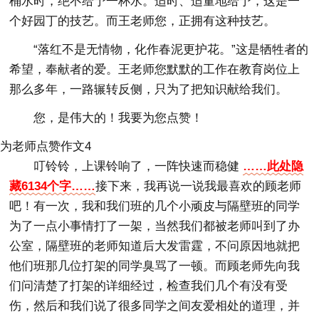
桶水时，绝不给予一杯水。适时、适量地给予，这是一
个好园丁的技艺。而王老师您，正拥有这种技艺。
“落红不是无情物，化作春泥更护花。”这是牺牲者的
希望，奉献者的爱。王老师您默默的工作在教育岗位上
那么多年，一路辗转反侧，只为了把知识献给我们。
您，是伟大的！我要为您点赞！
为老师点赞作文4
叮铃铃，上课铃响了，一阵快速而稳健
……此处隐
藏6134个字……
接下来，我再说一说我最喜欢的顾老师
吧！有一次，我和我们班的几个小顽皮与隔壁班的同学
为了一点小事情打了一架，当然我们都被老师叫到了办
公室，隔壁班的老师知道后大发雷霆，不问原因地就把
他们班那几位打架的同学臭骂了一顿。而顾老师先向我
们问清楚了打架的详细经过，检查我们几个有没有受
伤，然后和我们说了很多同学之间友爱相处的道理，并