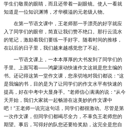
学生们敬畏的眼睛，而且还带着一副眼镜。使人一看就
知道是一位知识渊博，才华横溢的元老级人物。
在第一节语文课中，王老师那一手漂亮的好字就应
入了同学们的眼帘，简直让我们赞不绝口。那行云流水
的笔记，激励着我们要练一手好字。随着时间的推移，
在以后的日子里，我们越来越感觉您了不起。
一节语文课上，一本本厚厚的大书发到了同学们的
手里。上面写着——鸿蒙滚动快速作文这就是您主编的
书。还记得这第一堂作文课，您亲切地对我们都说：“这
是我编的书，目的是为了让同学们的作文水平有快速的
提高，好在中考中大显身手。”老师信心满满的说：“从今
天开始，我们大家就一起畅游在这美妙的作文课中
吧！”王老师一说完这句话，同学们都很激动。尽管是第
一次作文课，但同学们都竭尽全力，不辜负王老师您的
期望。事后，写得好的队您还要给奖励，这完全是您自