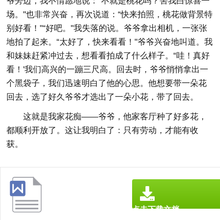
爷旁边，我不情愿地说：“不就是桃花吗？害我白惊喜一
场。"也非常兴奋，再次说道：“快来拍照，桃花做背景特
别好看！"“好吧。"我失落的说。爷爷拿出相机，一张张
地拍了起来。“太好了，快来看看！"爷爷兴奋地叫道。我
和妹妹赶紧冲过去，想看看拍成了什么样子。“哇！真好
看！'我们高兴的一蹦三尺高。回去时，爷爷悄悄拿出一
个黑袋子，我们迅速明白了他的心思。他想要带一朵花
回去，选了好久爷爷才选出了一朵小花，带了回去。
这就是我家花痴——爷爷，他家客厅种了好多花，
都顺利开放了。这让我明白了：只有劳动，才能有收
获。
点击下载文档
文档为doc格式