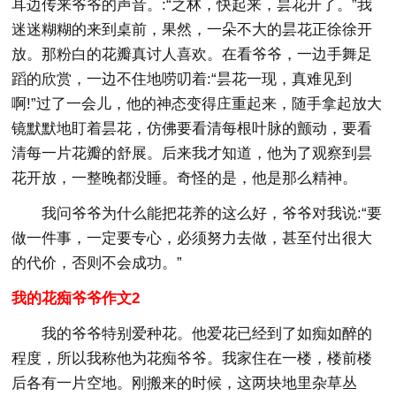
耳边传来爷爷的声音。:“之林，快起来，昙花开了。”我
迷迷糊糊的来到桌前，果然，一朵不大的昙花正徐徐开
放。那粉白的花瓣真讨人喜欢。在看爷爷，一边手舞足
蹈的欣赏，一边不住地唠叨着:“昙花一现，真难见到
啊!”过了一会儿，他的神态变得庄重起来，随手拿起放大
镜默默地盯着昙花，仿佛要看清每根叶脉的颤动，要看
清每一片花瓣的舒展。后来我才知道，他为了观察到昙
花开放，一整晚都没睡。奇怪的是，他是那么精神。
我问爷爷为什么能把花养的这么好，爷爷对我说:“要
做一件事，一定要专心，必须努力去做，甚至付出很大
的代价，否则不会成功。”
我的花痴爷爷作文2
我的爷爷特别爱种花。他爱花已经到了如痴如醉的
程度，所以我称他为花痴爷爷。我家住在一楼，楼前楼
后各有一片空地。刚搬来的时候，这两块地里杂草丛