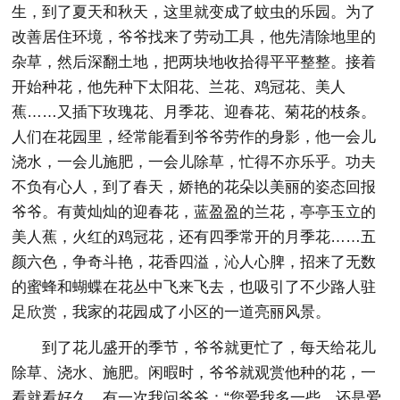
生，到了夏天和秋天，这里就变成了蚊虫的乐园。为了
改善居住环境，爷爷找来了劳动工具，他先清除地里的
杂草，然后深翻土地，把两块地收拾得平平整整。接着
开始种花，他先种下太阳花、兰花、鸡冠花、美人
蕉……又插下玫瑰花、月季花、迎春花、菊花的枝条。
人们在花园里，经常能看到爷爷劳作的身影，他一会儿
浇水，一会儿施肥，一会儿除草，忙得不亦乐乎。功夫
不负有心人，到了春天，娇艳的花朵以美丽的姿态回报
爷爷。有黄灿灿的迎春花，蓝盈盈的兰花，亭亭玉立的
美人蕉，火红的鸡冠花，还有四季常开的月季花……五
颜六色，争奇斗艳，花香四溢，沁人心脾，招来了无数
的蜜蜂和蝴蝶在花丛中飞来飞去，也吸引了不少路人驻
足欣赏，我家的花园成了小区的一道亮丽风景。
到了花儿盛开的季节，爷爷就更忙了，每天给花儿
除草、浇水、施肥。闲暇时，爷爷就观赏他种的花，一
看就看好久。有一次我问爷爷：“您爱我多一些，还是爱