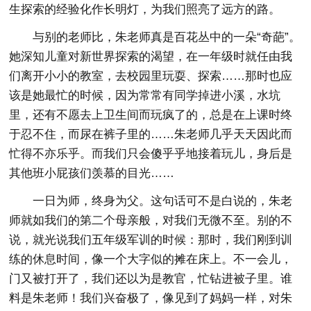
生探索的经验化作长明灯，为我们照亮了远方的路。
与别的老师比，朱老师真是百花丛中的一朵“奇葩”。
她深知儿童对新世界探索的渴望，在一年级时就任由我
们离开小小的教室，去校园里玩耍、探索……那时也应
该是她最忙的时候，因为常常有同学掉进小溪，水坑
里，还有不愿去上卫生间而玩疯了的，总是在上课时终
于忍不住，而尿在裤子里的……朱老师几乎天天因此而
忙得不亦乐乎。而我们只会傻乎乎地接着玩儿，身后是
其他班小屁孩们羡慕的目光……
一日为师，终身为父。这句话可不是白说的，朱老
师就如我们的第二个母亲般，对我们无微不至。别的不
说，就光说我们五年级军训的时候：那时，我们刚到训
练的休息时间，像一个大字似的摊在床上。不一会儿，
门又被打开了，我们还以为是教官，忙钻进被子里。谁
料是朱老师！我们兴奋极了，像见到了妈妈一样，对朱