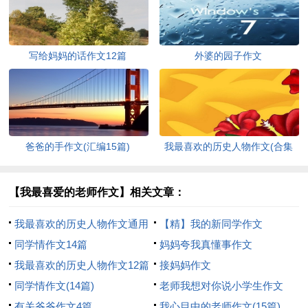
写给妈妈的话作文12篇
外婆的园子作文
爸爸的手作文(汇编15篇)
我最喜欢的历史人物作文(合集
15篇)
【我最喜爱的老师作文】相关文章：
我最喜欢的历史人物作文通用
【精】我的新同学作文
15篇
同学情作文14篇
妈妈夸我真懂事作文
我最喜欢的历史人物作文12篇
接妈妈作文
同学情作文(14篇)
老师我想对你说小学生作文
有关爷爷作文4篇
我心目中的老师作文(15篇)