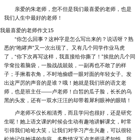
亲爱的朱老师，您不但是我们最喜爱的老师，也是
我们人生中最好的老师！
我最喜爱的老师作文15
“你怎么回事？这种字是怎么写出来的？说话呀？熟
悉的“咆哮声”又一次出现了。又有几个同学作业马虎
了，“你下次再写这样，我直接给你撕了！”挨批的几个同
学耷拉着脑袋，一脸战战兢兢，一副再也不敢了的样
子；手揪着衣角，不时地偷瞟一眼对面的年轻女子。发
出这严厉的声音的是谁？哦！她就是我们班的语文老
师，也是班主任——卢老师！白皙的瓜子脸，长长的乌
黑的头发，还有一双水汪汪的却带着犀利眼神的眼睛！
卢老师不仅长相清秀，而且学问也很好，还是研究
生呢！她上语文课的时候会生动有趣地讲解课文，时常
引得我们哈哈大笑，让我们对学习产生兴趣，可以很轻
松地记住她讲的内容。多数情况下卢老师温柔知性，我