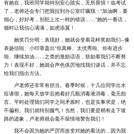
有她在，我班同学就特别安心踏实，无所畏惧！临考试
了，老师还会专门把我拉到办公室叮嘱我：“加油啊，要
细心，好好考，别犯上次一样的错误……”她的一番话，
顿时让我信心满满，如虎添翼！
她奖罚分明：表现好，她就会变着花样奖励我们--像
表扬信啦、小印章盖出“你真棒、太优秀啦、你有进步
啦、继续加油……之类的激励话语，鼓励着我们不断努
力！表现不好，她就会声色俱厉地找我们谈话，并不忘
给我们指出方法。
卢老师还非常有担当。春季时候，十几位同学出水
痘请假，她每天放学后抱着好几瓶消毒液消毒，毫无怨
言。平时处理我们同学之间矛盾时，也是实事求是，绝
不偏袒。我们就特别服气！当然，我们要是稍有走下坡
路的迹象，卢老师就会毫不留情地警告我们！
我不会因为她的严厉而改变对她的看法的，因为我