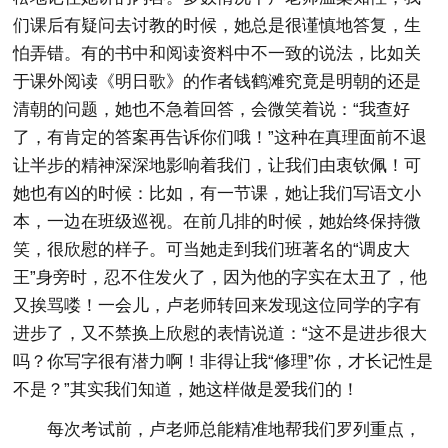
们课后有疑问去讨教的时候，她总是很谨慎地答复，生
怕弄错。有的书中和阅读资料中不一致的说法，比如关
于课外阅读《明日歌》的作者钱鹤滩究竟是明朝的还是
清朝的问题，她也不急着回答，会微笑着说：“我查好
了，有肯定的答案再告诉你们哦！”这种在真理面前不退
让半步的精神深深地影响着我们，让我们由衷钦佩！可
她也有凶的时候：比如，有一节课，她让我们写语文小
本，一边在班级巡视。在前几排的时候，她始终保持微
笑，很欣慰的样子。可当她走到我们班著名的“调皮大
王”身旁时，忍不住发火了，因为他的字实在太丑了，他
又挨骂喽！一会儿，卢老师转回来发现这位同学的字有
进步了，又不禁换上欣慰的表情说道：“这不是进步很大
吗？你写字很有潜力啊！非得让我“修理”你，才长记性是
不是？”其实我们知道，她这样做是爱我们的！
每次考试前，卢老师总能精准地帮我们罗列重点，