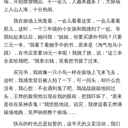
场，开始摆放物品。不一会儿，人越来越多了，大操场
上人山人海，十分热闹。
我在操场上闲逛着，一会儿看看这里，一会儿看看
那儿，这时，一个三年级的小女孩和我撞到了一起。等
我站起来以后，她问我：“姐姐，你要买课外书吗？只要
三元一本。”我看了看她手中的书，原来是《淘气包马小
跳》，在书店里要16元一本呢！我挑了挑，说：“这三本
全卖给我吧。”我拿出钱，笑着把书接了过来。
买完书，我就像一只小鸟一样在操场上飞来飞去，
这时，我感觉背后被人拍了一下，可一回头，却什么也
没有，我心想：不会遇到鬼了吧。我战战兢兢地回过
头，王烨的脸突然出现在我的眼前，把我吓坏了。“原来
是你在装神弄鬼！”我愤怒地说。说完，我便追着王烨满
操场地跑，笑声响彻整个操场……
快乐的时光总是短暂的，这半天的义卖活动，我们