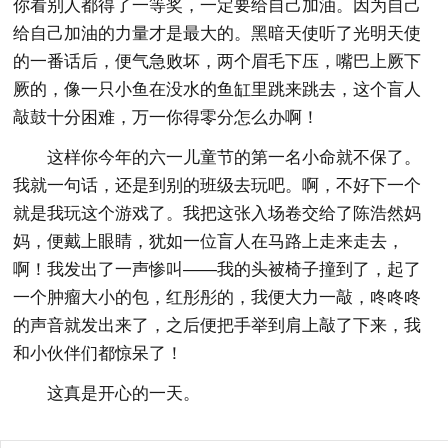
你看别人都得了一等奖，一定要给自己加油。因为自己
给自己加油的力量才是最大的。黑暗天使听了光明天使
的一番话后，便气急败坏，两个眉毛下压，嘴巴上厥下
厥的，像一只小鱼在没水的鱼缸里跳来跳去，这个盲人
敲鼓十分困难，万一你得零分怎么办啊！
这样你今年的六一儿童节的第一名小命就不保了。
我就一句话，还是到别的班级去玩吧。啊，不好下一个
就是我玩这个游戏了。我把这张入场卷交给了陈浩然妈
妈，便戴上眼睛，犹如一位盲人在马路上走来走去，
啊！我发出了一声惨叫——我的头被椅子撞到了，起了
一个肿瘤大小的包，红彤彤的，我便大力一敲，咚咚咚
的声音就发出来了，之后便把手举到肩上敲了下来，我
和小伙伴们都惊呆了！
这真是开心的一天。