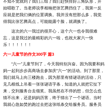
不知不觉就到了我们三组了我们赶快排好三角队形，开
始唱歌了。当老师说李相翰把张艺腾挡住了，我第一反
应就是把我们俩的位置调换。我并没有想那么多，我觉
得我比张艺腾高点，可能能露个脸，就调换了。
这次的六一我过的很开心，这个六一也令我很难
忘，这是我过的最精彩的六一啦，也祝大家六一快
乐！！！！！！
六一儿童节的作文300字 篇3
“六一”儿童节到了，今天我特别兴奋。因为我要和妈
妈一起到步步高商场去参加庆“六一”的活动。到了那里，
我们就马上向三楼跑去，因为那里有猜谜语的活动，只
见几根线上吊着一张张谜语字条，知道的人就把它扯下
来，交到服务台去领奖。我虽然在不停的想，但怎么也
猜不出来，还是妈妈历害，终于猜出了一个谜语。当时
我就心急如焚的跑过去把这张纸条交给服务员。服务员