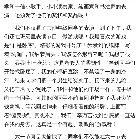
学和十佳小歌手、小小演奏家、绘画家和书法家的表
演，还颁发了他们的奖状和奖品呢！
我们不仅看了其他年级同学的表演，到了下午，我
们还在班级里表演节目，做游戏呢！我最喜欢的游戏
是“谁是卧底”。精彩的游戏开始了！我发到的纸牌上写
着“瑜伽”，我皱着眉头，我该怎么形容它呢？我想了很
久，吞吞吐吐地说：“这是考验人的柔韧性。”等到同学们
开始找卧底了，我的心砰砰直跳，不禁流了一身的冷
汗。结果同学们把一个男生给冤死了。接下来的几轮，
又把三名同学冤死了，我怕和他们的下场一样，随手指
向一个同学。可其他的同学不约而同地指向了我身边的
钱隽祺，等我回过神来，仔细看看她的纸牌，上面写
着“健美操”。真想不到，我们千辛万苦找到卧底就一直站
在我的身旁。这真是一个有趣、刺激的`游戏呀！
六一节真是太愉快了！同学们不仅能在六一节表