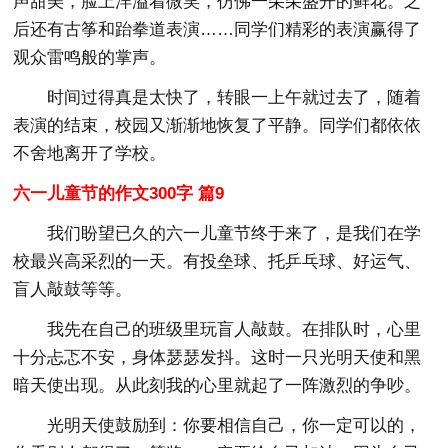
声甜美，脸上洋溢着微笑，仿佛一朵朵盛开的鲜花。之
后还有古筝和跆拳道表演……同学们精彩的表演赢得了
观众雷鸣般的掌声。
时间过得真是太快了，转眼一上午就过去了，随着
表演的结束，校园又渐渐地恢复了平静。同学们都依依
不舍地离开了学校。
六一儿童节的作文300字 篇9
我们盼望已久的六一儿童节终于来了，是我们在学
校最兴高采烈的一天。有投垒球、托乒乓球、好运气、
盲人敲鼓等等。
我先在自己的班级里玩盲人敲鼓。在排队时，心里
十分忐忑不安，身体瑟瑟发抖。这时一只光明天使和黑
暗天使出现。从此刻我的心里就起了一阵激烈的争吵。
光明天使鼓励到：你要相信自己，你一定可以的，