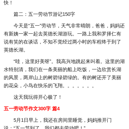
快！
篇二：五一劳动节游记150字
今天是“五一”劳动节，天气非常晴朗，爸爸，妈妈还
有新姨一家一起去英德长湖游玩。一路上我和罗择仁有
说有笑的在谈话，不知不觉经过两小时的车程终于到了
英德长湖。
“哇，这里好美呀”。我高兴地跳起来叫着。这里的湖
水特别清，我们在一条美丽的船上吃饭，一边欣赏长湖
的风景，两岸山上的树碧绿碧绿的。有的树还开了美丽
的花朵，小鸟在快乐的飞翔。。。。。。。
这天我玩得开心极了！
五一劳动节作文300字 篇4
5月1日早上，我还在房间里睡觉，妈妈推开门
说：“五一节到了，我们都去劳动吧！”